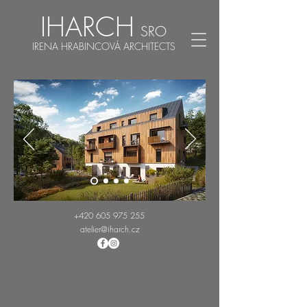
IHARCH
SRO
IRENA HRABINCOVÁ ARCHITECTS
+420 605 975 255
atelier@iharch.cz