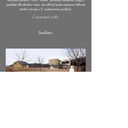
podobě dřevěného rámu, do něhož bude osazeno látkové
stínění terasy v 2. nadzemním podlaží.
Coperated with:
Suplliers: