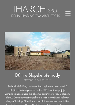
IHARCH
SRO
IRENA HRABINCOVÁ ARCHITECTS
Dům u Slapské přehrady
stavební povolení, 2011
Jednoduchý dům, postavený na myšlence dvou kvádrů
rotujících kolem prostoru schodiště, který je spojuje.
Vzniklá konzola horního objemu zastiňuje terasu v přízemí
domu. Okna obývacího pokoje a ložnic využívají volných
diagonálních průhledů mezi okolní zástavbou na údolí a
les před domem. Horní "kvádr" po sobě zanechal stopy v