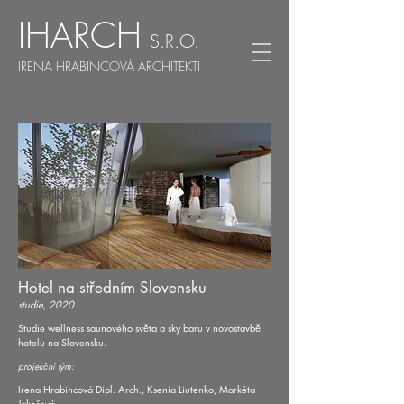
IHARCH
S.R.O.
IRENA HRABINCOVÁ ARCHITEKTI
Hotel na středním Slovensku
studie, 2020
Studie wellness saunového světa a sky baru v novostavbě
hotelu na Slovensku.
projekční tým:
Irena Hrabincová Dipl. Arch., Ksenia Liutenko, Markéta
Jakešová