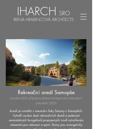
IHARCH
SRO
IRENA HRABINCOVÁ ARCHITECTS
Rekreační areál Samopše
studie 2021, příprava dokumentace pro stavební
povolení 2023
Areál je umístěn v meandru řeky Sázavy v Samopších.
Vytváří soubor šesti rekreačních domů a jedenáct
samostatných bungalovů propojených nově vytvořeným
zázemím pro rekreaci a sport. Domy jsou energeticky