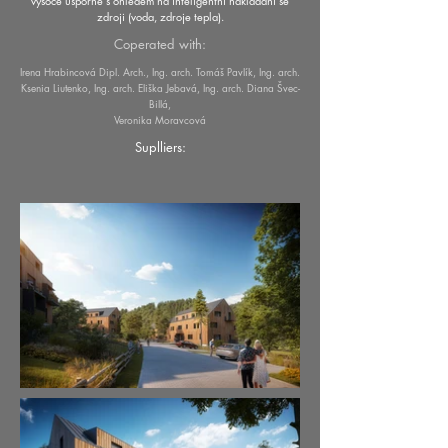
vysoce úsporné s ohledem na inteligentní nakládání se
zdroji (voda, zdroje tepla).
Coperated with:
Irena Hrabincová Dipl. Arch., Ing. arch. Tomáš Pavlík, Ing. arch.
Ksenia Liutenko, Ing. arch. Eliška Jebavá, Ing. arch. Diana Švec-
Billá,
Veronika Moravcová
Suplliers: