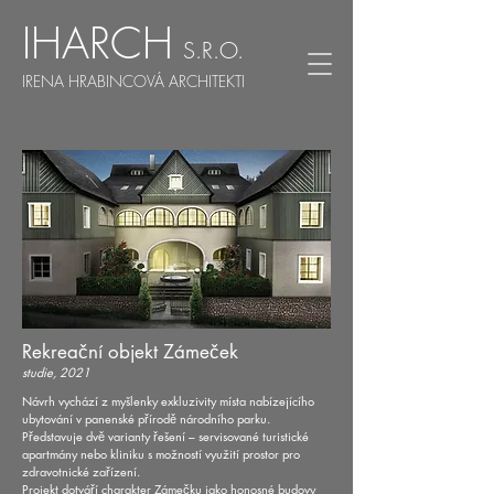
IHARCH
S.R.O.
IRENA HRABINCOVÁ ARCHITEKTI
Rekreační objekt Zámeček
studie, 2021
Návrh vychází z myšlenky exkluzivity místa nabízejícího
ubytování v panenské přírodě národního parku.
Představuje dvě varianty řešení – servisované turistické
apartmány nebo kliniku s možností využití prostor pro
zdravotnické zařízení.
Projekt dotváří charakter Zámečku jako honosné budovy