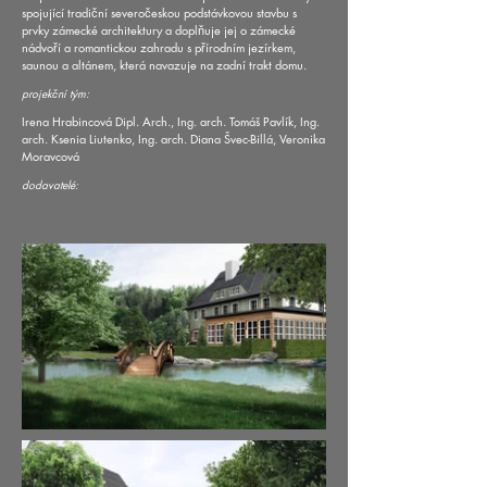
spojující tradiční severočeskou podstávkovou stavbu s
prvky zámecké architektury a doplňuje jej o zámecké
nádvoří a romantickou zahradu s přírodním jezírkem,
saunou a altánem, která navazuje na zadní trakt domu.
projekční tým:
Irena Hrabincová Dipl. Arch., Ing. arch. Tomáš Pavlík, Ing.
arch. Ksenia Liutenko, Ing. arch. Diana Švec-Billá, Veronika
Moravcová
dodavatelé: