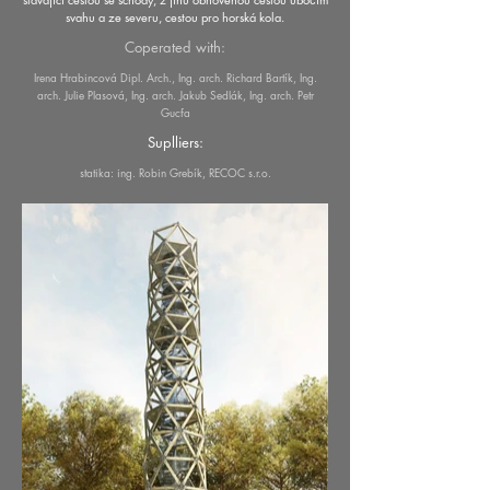
svahu a ze severu, cestou pro horská kola.
Coperated with:
Irena Hrabincová Dipl. Arch., Ing. arch. Richard Bartík, Ing.
arch. Julie Plasová, Ing. arch. Jakub Sedlák, Ing. arch. Petr
Gucfa
Suplliers:
statika: ing. Robin Grebík, RECOC s.r.o.