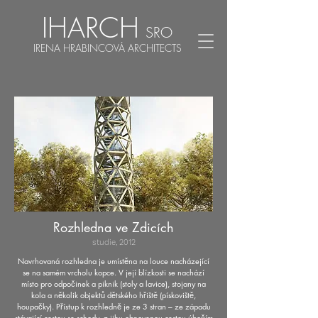
IHARCH
SRO
IRENA HRABINCOVÁ ARCHITECTS
Rozhledna ve Zdicích
studie, 2012
Navrhovaná rozhledna je umístěna na louce nacházející
se na samém vrcholu kopce. V její blízkosti se nachází
místo pro odpočinek a piknik (stoly a lavice), stojany na
kola a několik objektů dětského hřiště (pískoviště,
houpačky). Přístup k rozhledně je ze 3 stran – ze západu
stávající cestou se schody, z jihu obnovenou cestou úbočím