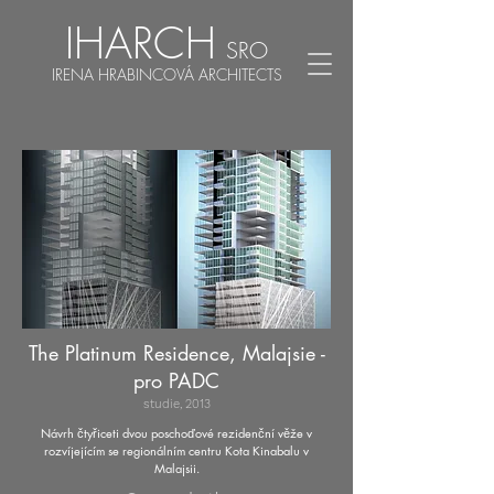
IHARCH
SRO
IRENA HRABINCOVÁ ARCHITECTS
The Platinum Residence, Malajsie -
pro PADC
studie, 2013
Návrh čtyřiceti dvou poschoďové rezidenční věže v
rozvíjejícím se regionálním centru Kota Kinabalu v
Malajsii.