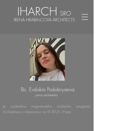
IHARCH
SRO
IRENA HRABINCOVÁ ARCHITECTS
Bc. Evdokia Podobryaeva
junior architektka
Je studentkou magisterského studijního programu
Architektura a urbanismus na FA ČVUT v Praze