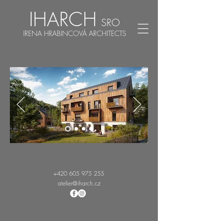
IHARCH
SRO
IRENA HRABINCOVÁ ARCHITECTS
+420 605 975 255
atelier@iharch.cz